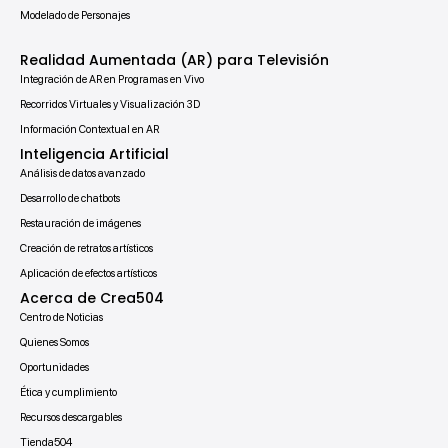
Modelado de Personajes
Realidad Aumentada (AR) para Televisión
Integración de AR en Programas en Vivo
Recorridos Virtuales y Visualización 3D
Información Contextual en AR
Inteligencia Artificial
Análisis de datos avanzado
Desarrollo de chatbots
Restauración de imágenes
Creación de retratos artísticos
Aplicación de efectos artísticos
Acerca de Crea504
Centro de Noticias
Quienes Somos
Oportunidades
Ética y cumplimiento
Recursos descargables
Tienda504