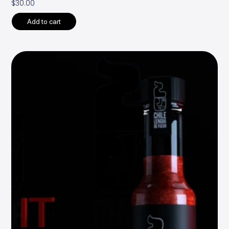
$
30.00
Add to cart