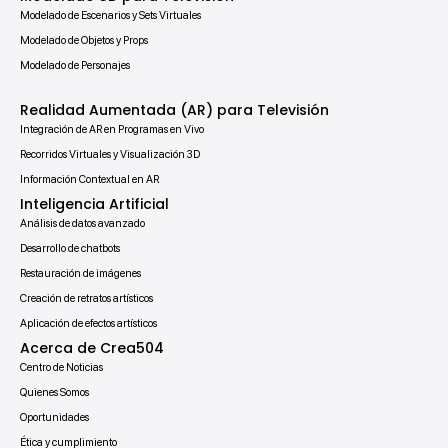
Modelado de Escenarios y Sets Virtuales
Modelado de Objetos y Props
Modelado de Personajes
Realidad Aumentada (AR) para Televisión
Integración de AR en Programas en Vivo
Recorridos Virtuales y Visualización 3D
Información Contextual en AR
Inteligencia Artificial
Análisis de datos avanzado
Desarrollo de chatbots
Restauración de imágenes
Creación de retratos artísticos
Aplicación de efectos artísticos
Acerca de Crea504
Centro de Noticias
Quienes Somos
Oportunidades
Ética y cumplimiento