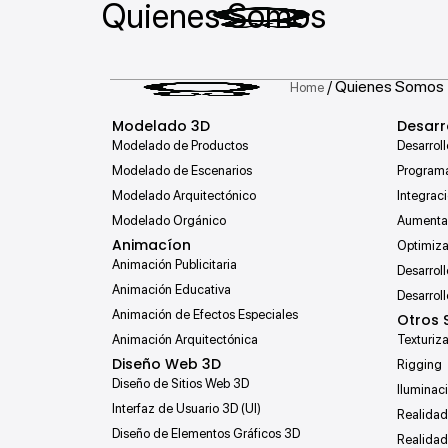
Quienes Somos
/ Quienes Somos
Home
Modelado 3D
Desarr
Modelado de Productos
Desarroll
Modelado de Escenarios
Programa
Modelado Arquitectónico
Integraci
Modelado Orgánico
Aumenta
Animacíon
Optimiza
Animación Publicitaria
Desarrol
Animación Educativa
Desarrol
Animación de Efectos Especiales
Otros 
Animación Arquitectónica
Texturiz
Diseño Web 3D
Rigging
Diseño de Sitios Web 3D
Iluminac
Interfaz de Usuario 3D (UI)
Realidad 
Diseño de Elementos Gráficos 3D
Realida